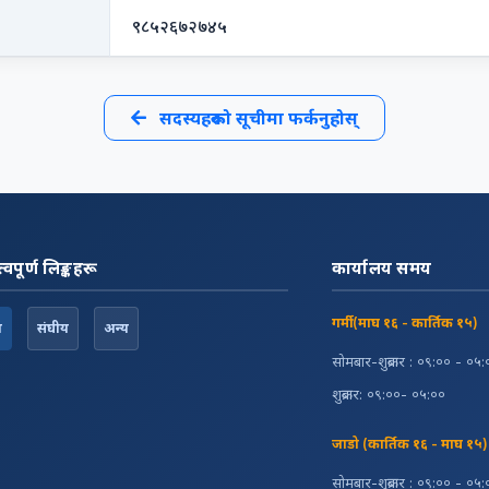
९८५२६७२७४५
सदस्यहरूको सूचीमा फर्कनुहोस्
त्वपूर्ण लिङ्कहरू
कार्यालय समय
गर्मी (माघ १६ - कार्तिक १५)
श
संघीय
अन्य
सोमबार-शुक्रबार : ०९:०० - ०५
शुक्रबार: ०९:००- ०५:००
जाडो (कार्तिक १६ - माघ १५)
सोमबार-शुक्रबार : ०९:०० - ०५