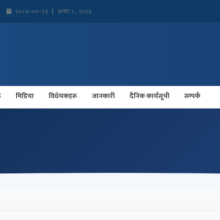
२०८३-०४-२३
|
अगष्ट ८, २०२६
ू
मिडिया
विधेयकहरू
जानकारी
दैनिक कार्यसूची
सम्पर्क