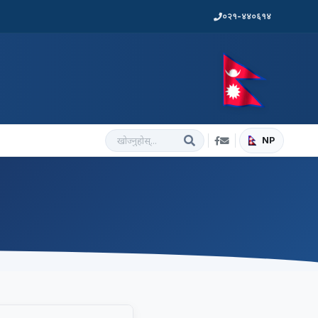
०२१-४४०६१४
NP