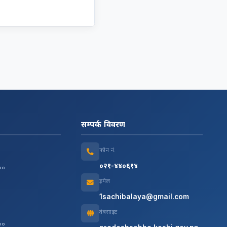
सम्पर्क विवरण
फोन नं.
०२१-४४०६१४
:००
इमेल
1sachibalaya@gmail.com
वेबसाइट
:००