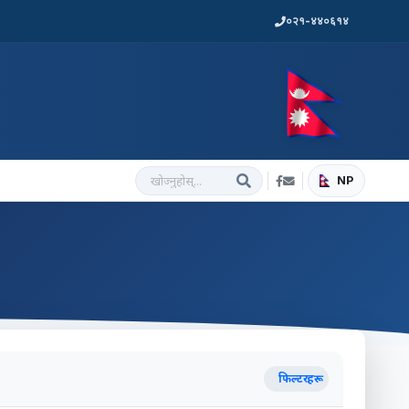
०२१-४४०६१४
NP
फिल्टरहरू