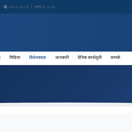
२०८३-०४-२२
|
अगष्ट ७, २०२६
ू
मिडिया
विधेयकहरू
जानकारी
दैनिक कार्यसूची
सम्पर्क