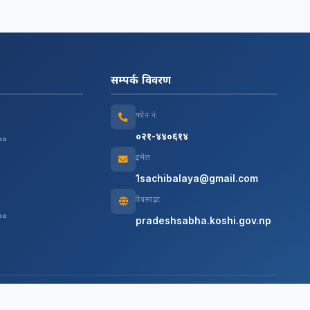
सम्पर्क विवरण
फोन नं.
०२१-४४०६१४
:००
इमेल
1sachibalaya@gmail.com
वेबसाइट
:००
pradeshsabha.koshi.gov.np