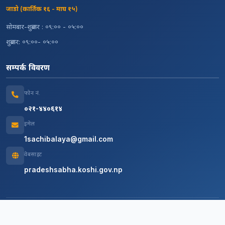
जाडो (कार्तिक १६ - माघ १५)
सोमबार-शुक्रबार : ०९:०० - ०५:००
शुक्रबार: ०९:००- ०५:००
सम्पर्क विवरण
फोन नं.
०२१-४४०६१४
इमेल
1sachibalaya@gmail.com
वेबसाइट
pradeshsabha.koshi.gov.np
© 2026 सबै अधिकार सुरक्षित, प्रदेश सभा सचिवालय