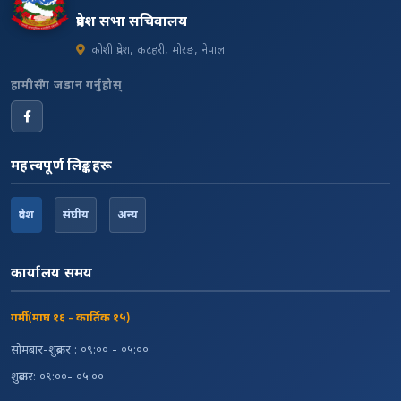
प्रदेश सभा सचिवालय
कोशी प्रदेश, कटहरी, मोरङ, नेपाल
हामीसँग जडान गर्नुहोस्
महत्त्वपूर्ण लिङ्कहरू
प्रदेश
संघीय
अन्य
कार्यालय समय
गर्मी (माघ १६ - कार्तिक १५)
सोमबार-शुक्रबार : ०९:०० - ०५:००
शुक्रबार: ०९:००- ०५:००