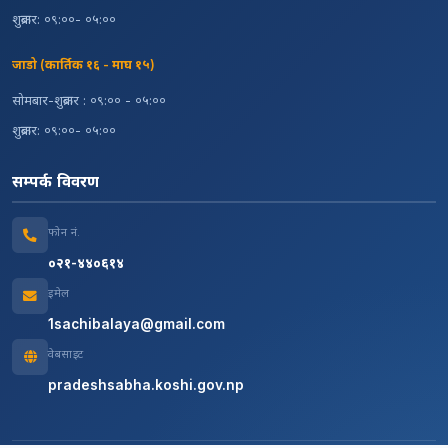
शुक्रबार: ०९:००- ०५:००
जाडो (कार्तिक १६ - माघ १५)
सोमबार-शुक्रबार : ०९:०० - ०५:००
शुक्रबार: ०९:००- ०५:००
सम्पर्क विवरण
फोन नं.
०२१-४४०६१४
इमेल
1sachibalaya@gmail.com
वेबसाइट
pradeshsabha.koshi.gov.np