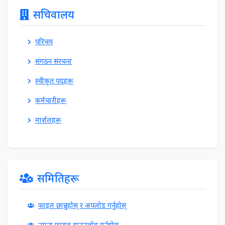
सचिवालय
परिचय
संगठन संरचना
स्वीकृत पदहरू
कर्मचारीहरू
मार्शलहरू
समितिहरू
फाइल छान्नुहोस् र अपलोड गर्नुहोस्
नमूना फाइल डाउनलोड गर्नुहोस्