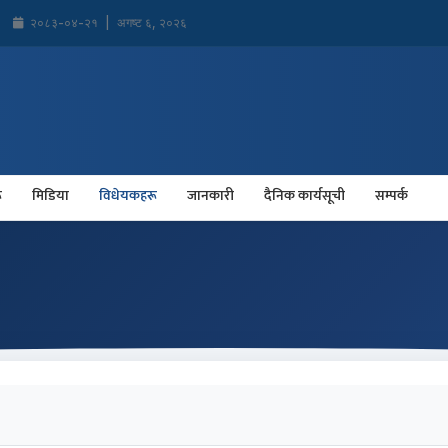
२०८३-०४-२१
|
अगष्ट ६, २०२६
ू
मिडिया
विधेयकहरू
जानकारी
दैनिक कार्यसूची
सम्पर्क