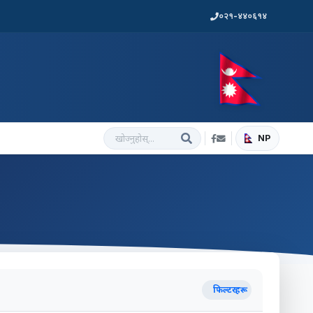
०२१-४४०६१४
NP
फिल्टरहरू