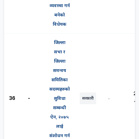
व्यवस्था गर्न
बनेको
विधेयक
जिल्ला
सभा र
जिल्ला
समन्वय
समितिका
सदस्यहरुको
2
36
-
सुविधा
सरकारी
-
1
सम्बन्धी
ऐन, २०७५
लाई
संशोधन गर्न