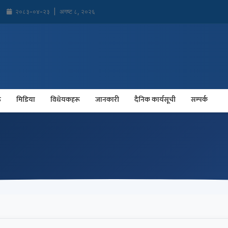
२०८३-०४-२३
|
अगष्ट ८, २०२६
ू
मिडिया
विधेयकहरू
जानकारी
दैनिक कार्यसूची
सम्पर्क