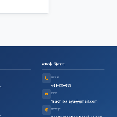
सम्पर्क विवरण
फोन नं.
०२१-४४०६१४
:००
इमेल
1sachibalaya@gmail.com
वेबसाइट
:००