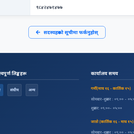
९८४२४७१४७७
सदस्यहरूको सूचीमा फर्कनुहोस्
त्वपूर्ण लिङ्कहरू
कार्यालय समय
गर्मी (माघ १६ - कार्तिक १५)
श
संघीय
अन्य
सोमबार-शुक्रबार : ०९:०० - ०५
शुक्रबार: ०९:००- ०५:००
जाडो (कार्तिक १६ - माघ १५)
सोमबार-शुक्रबार : ०९:०० - ०५