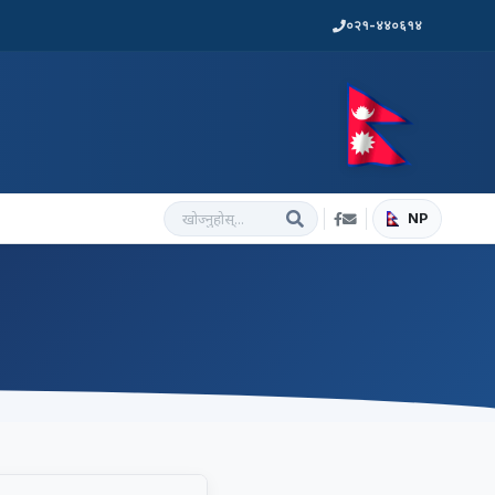
०२१-४४०६१४
NP