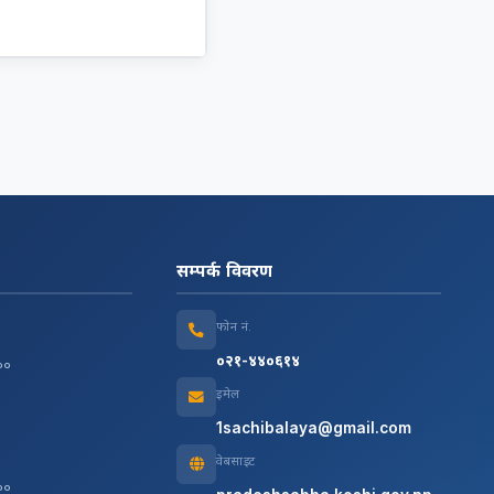
सम्पर्क विवरण
फोन नं.
०२१-४४०६१४
:००
इमेल
1sachibalaya@gmail.com
वेबसाइट
:००