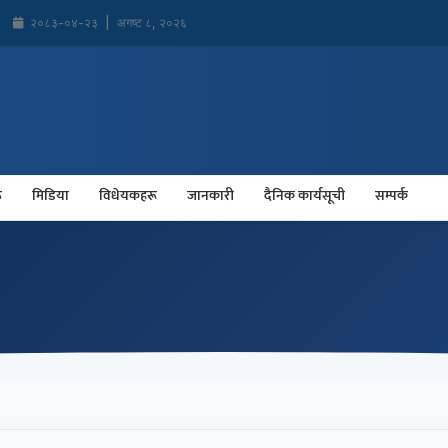
२०८३-०४-२३
|
अगष्ट ८, २०२६
ू
मिडिया
विधेयकहरू
जानकारी
दैनिक कार्यसूची
सम्पर्क