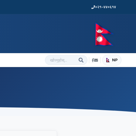
०२१-४४०६१४
NP