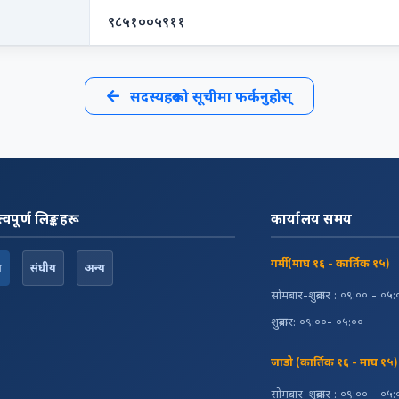
९८५१००५९११
सदस्यहरूको सूचीमा फर्कनुहोस्
त्वपूर्ण लिङ्कहरू
कार्यालय समय
गर्मी (माघ १६ - कार्तिक १५)
श
संघीय
अन्य
सोमबार-शुक्रबार : ०९:०० - ०५
शुक्रबार: ०९:००- ०५:००
जाडो (कार्तिक १६ - माघ १५)
सोमबार-शुक्रबार : ०९:०० - ०५